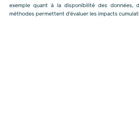
exemple quant à la disponibilité des données, 
méthodes permettent d'évaluer les impacts cumulati
Notre collègue Nathalie Leblanc, Directrice de pr
environnementale et sociale, a eu le plaisir de prése
impacts cumulatifs dans le contexte des parcs éol
Formation de l’AQÉI sur les impacts cumul
environnementale. Elle y a partagé l’expertise de l’
de prévoir et d'atténuer les effets négatifs potenti
impacts positifs des projets éoliens, tout en identif
parfaire l'évaluation dans le futur.