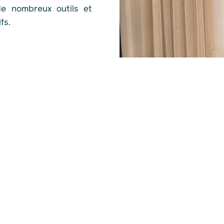
de nombreux outils et
fs.
ojets – Études d’impact
nter les évaluations des
iens lors de l’Atelier-
atifs en évaluation
équipe Pesca qui permet
els et de maximiser les
iant les opportunités de