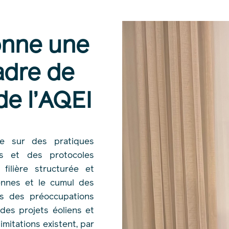
onne une
adre de
de l’AQEI
se sur des pratiques
es et des protocoles
filière structurée et
iennes et le cumul des
is des préoccupations
des projets éoliens et
limitations existent, par