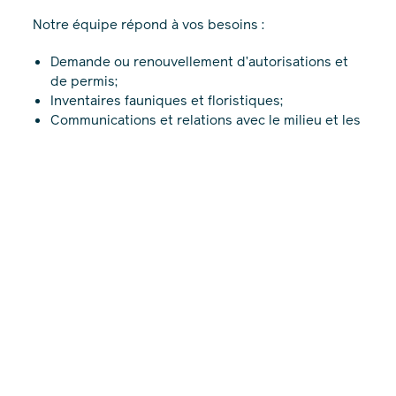
Notre équipe répond à vos besoins :
Demande ou renouvellement d’autorisations et
de permis;
Inventaires fauniques et floristiques;
Communications et relations avec le milieu et les
communautés autochtones;
Études d’impact environnemental et social;
Surveillance environnementale;
Plans de compensation et de restauration :
milieux humides et hydriques et habitats
terrestres, riverains ou marins;
Évaluations environnementales de site – Phases
I, II et III;
Réhabilitation de terrains;
Suivi environnemental : rejet à l’effluent, faune,
flore, climat sonore, paysage, eau souterraine,
impacts socioéconomiques.